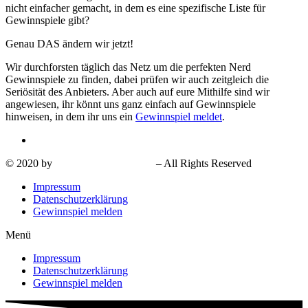
nicht einfacher gemacht, in dem es eine spezifische Liste für
Gewinnspiele gibt?
Genau DAS ändern wir jetzt!
Wir durchforsten täglich das Netz um die perfekten Nerd
Gewinnspiele zu finden, dabei prüfen wir auch zeitgleich die
Seriösität des Anbieters. Aber auch auf eure Mithilfe sind wir
angewiesen, ihr könnt uns ganz einfach auf Gewinnspiele
hinweisen, in dem ihr uns ein
Gewinnspiel meldet
.
© 2020 by
Nerd-Gewinnspiele.de
– All Rights Reserved
Impressum
Datenschutzerklärung
Gewinnspiel melden
Menü
Impressum
Datenschutzerklärung
Gewinnspiel melden