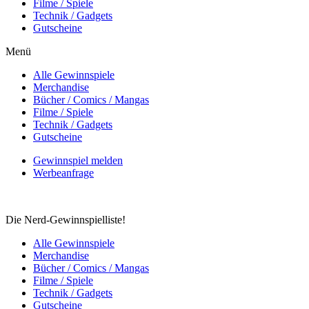
Filme / Spiele
Technik / Gadgets
Gutscheine
Menü
Alle Gewinnspiele
Merchandise
Bücher / Comics / Mangas
Filme / Spiele
Technik / Gadgets
Gutscheine
Gewinnspiel melden
Werbeanfrage
Die Nerd-Gewinnspielliste!
Alle Gewinnspiele
Merchandise
Bücher / Comics / Mangas
Filme / Spiele
Technik / Gadgets
Gutscheine